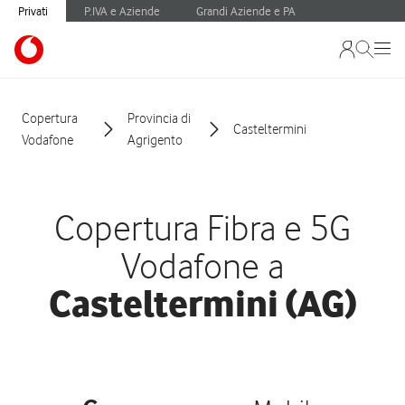
Privati
P.IVA e Aziende
Grandi Aziende e PA
Copertura
Provincia di
Casteltermini
Vodafone
Agrigento
Copertura Fibra e 5G
Vodafone a
Casteltermini (AG)