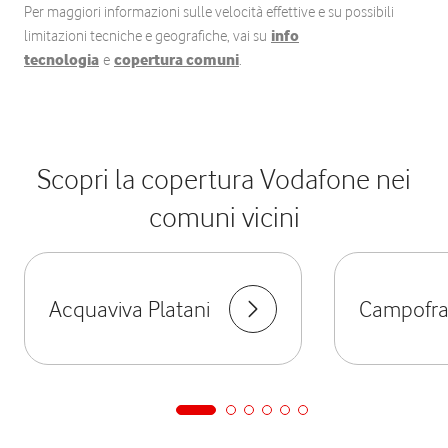
Per maggiori informazioni sulle velocità effettive e su possibili
limitazioni tecniche e geografiche, vai su
info
tecnologia
e
copertura comuni
.
Scopri la copertura Vodafone nei
comuni vicini
Acquaviva Platani
Campofr