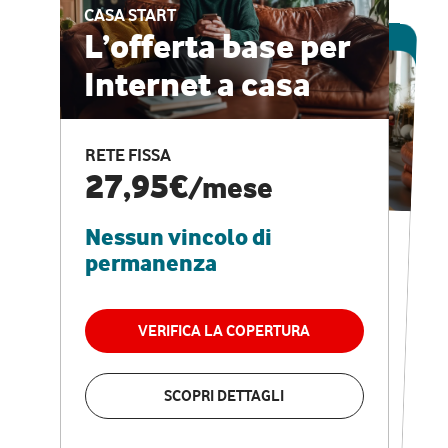
CASA START
ESCLUSIVA ONLINE
L’offerta base per
Internet a casa
CASA PRO
Internet veloce e
RETE FISSA
vantaggi speciali
27,95€
/mese
Nessun vincolo di
RETE FISSA + VODAFONE CLUB
29,95€
/mese
permanenza
Nessun vincolo di
permanenza
VERIFICA LA COPERTURA
VERIFICA LA COPERTURA
SCOPRI DETTAGLI
SCOPRI DETTAGLI