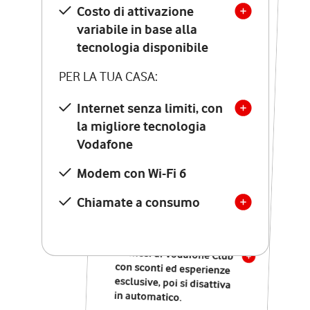
Costo di attivazione
Costo di attivazione
variabile in base alla
variabile in base alla
tecnologia disponibile
tecnologia disponibile
PER LA TUA CASA:
PER LA TUA CASA:
Internet senza limiti, con
la migliore tecnologia
Internet senza limiti, con
la migliore tecnologia
Vodafone
Vodafone
Modem Seven con Wi-Fi 7
Modem con Wi-Fi 6
Chiamate illimitate verso
numeri fissi e mobili
Chiamate a consumo
nazionali
SOLO SE ATTIVI ONLINE:
12 mesi di Vodafone Club
con sconti ed esperienze
esclusive, poi si disattiva
in automatico.