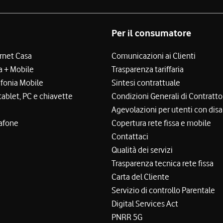
Per il consumatore
ernet Casa
Comunicazioni ai Clienti
a + Mobile
Trasparenza tariffaria
efonia Mobile
Sintesi contrattuale
tablet, PC e chiavette
Condizioni Generali di Contratto
Agevolazioni per utenti con disa
afone
Copertura rete fissa e mobile
Contattaci
Qualità dei servizi
Trasparenza tecnica rete fissa
Carta del Cliente
Servizio di controllo Parentale
Digital Services Act
PNRR 5G