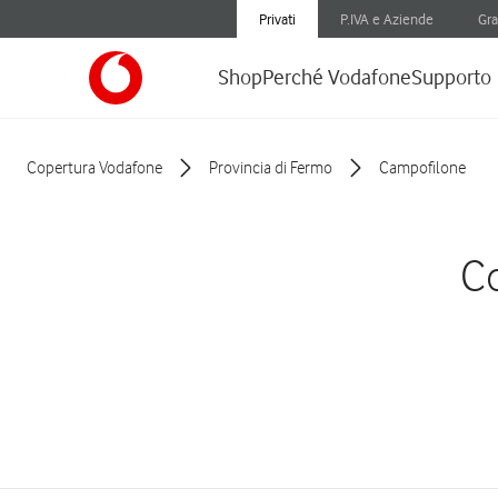
Privati
P.IVA e Aziende
Gra
Shop
Perché Vodafone
Supporto
Copertura Vodafone
Provincia di Fermo
Campofilone
Co