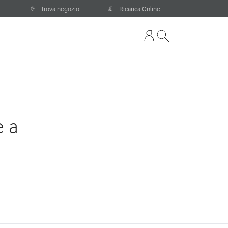
Trova negozio
Ricarica Online
e a