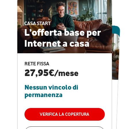
CASA START
ESCLUSIVA ONLINE
L’offerta base per
Internet a casa
CASA PRO
Internet veloce e
RETE FISSA
vantaggi speciali
27,95€
/mese
Nessun vincolo di
RETE FISSA + VODAFONE CLUB
29,95€
/mese
permanenza
Nessun vincolo di
permanenza
VERIFICA LA COPERTURA
VERIFICA LA COPERTURA