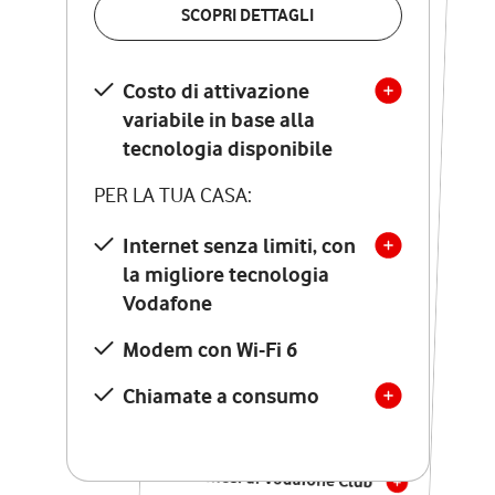
SCOPRI DETTAGLI
SCOPRI DETTAGLI
Costo di attivazione
Costo di attivazione
variabile in base alla
variabile in base alla
tecnologia disponibile
tecnologia disponibile
PER LA TUA CASA:
PER LA TUA CASA:
Internet senza limiti, con
la migliore tecnologia
Internet senza limiti, con
la migliore tecnologia
Vodafone
Vodafone
Modem Seven con Wi-Fi 7
Modem con Wi-Fi 6
Chiamate illimitate verso
numeri fissi e mobili
Chiamate a consumo
nazionali
SOLO SE ATTIVI ONLINE:
12 mesi di Vodafone Club
con sconti ed esperienze
esclusive, poi si disattiva