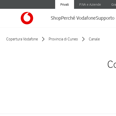
Privati
P.IVA e Aziende
Gra
Shop
Perché Vodafone
Supporto
Copertura Vodafone
Provincia di Cuneo
Canale
Co