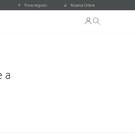
Trova negozio
Ricarica Online
e a