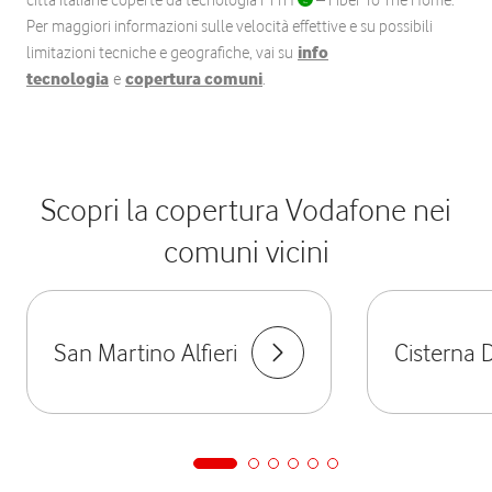
città italiane coperte da tecnologia FTTH
– Fiber To The Home.
Per maggiori informazioni sulle velocità effettive e su possibili
limitazioni tecniche e geografiche, vai su
info
tecnologia
e
copertura comuni
.
Scopri la copertura Vodafone nei
comuni vicini
San Martino Alfieri
Cisterna D