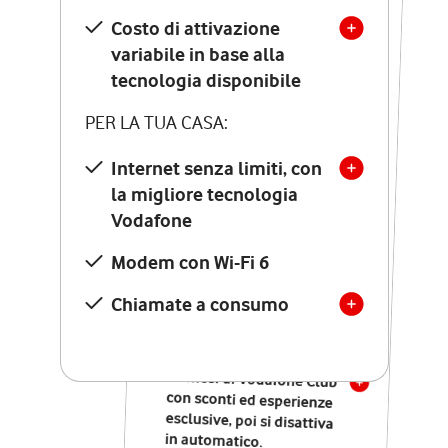
Costo di attivazione
Costo di attivazione
variabile in base alla
variabile in base alla
tecnologia disponibile
tecnologia disponibile
PER LA TUA CASA:
PER LA TUA CASA:
Internet senza limiti, con
la migliore tecnologia
Internet senza limiti, con
la migliore tecnologia
Vodafone
Vodafone
Modem Seven con Wi-Fi 7
Modem con Wi-Fi 6
Chiamate illimitate verso
numeri fissi e mobili
Chiamate a consumo
nazionali
SOLO SE ATTIVI ONLINE:
12 mesi di Vodafone Club
con sconti ed esperienze
esclusive, poi si disattiva
in automatico.