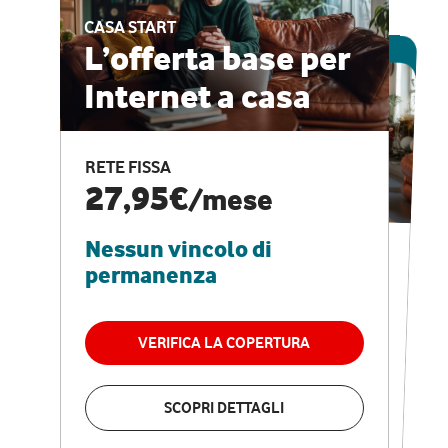
CASA START
ESCLUSIVA ONLINE
L’offerta base per
Internet a casa
CASA PRO
Internet veloce e
RETE FISSA
vantaggi speciali
27,95€
/mese
Nessun vincolo di
RETE FISSA + VODAFONE CLUB
29,95€
/mese
permanenza
Nessun vincolo di
permanenza
VERIFICA LA COPERTURA
VERIFICA LA COPERTURA
SCOPRI DETTAGLI
SCOPRI DETTAGLI