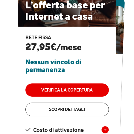
ESCLUSIVA ONLINE
L’offerta base per
Internet a casa
CASA PRO
Internet veloce e
RETE FISSA
vantaggi speciali
27,95€
/mese
Nessun vincolo di
RETE FISSA + VODAFONE CLUB
29,95€
/mese
permanenza
Nessun vincolo di
permanenza
VERIFICA LA COPERTURA
VERIFICA LA COPERTURA
SCOPRI DETTAGLI
SCOPRI DETTAGLI
Costo di attivazione