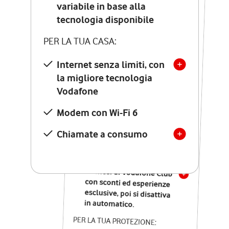
Costo di attivazione
variabile in base alla
variabile in base alla
tecnologia disponibile
tecnologia disponibile
PER LA TUA CASA:
PER LA TUA CASA:
Internet senza limiti, con
la migliore tecnologia
Internet senza limiti, con
la migliore tecnologia
Vodafone
Vodafone
Modem Seven con Wi-Fi 7
Modem con Wi-Fi 6
Chiamate illimitate verso
numeri fissi e mobili
Chiamate a consumo
nazionali
SOLO SE ATTIVI ONLINE:
12 mesi di Vodafone Club
con sconti ed esperienze
esclusive, poi si disattiva
in automatico.
PER LA TUA PROTEZIONE: