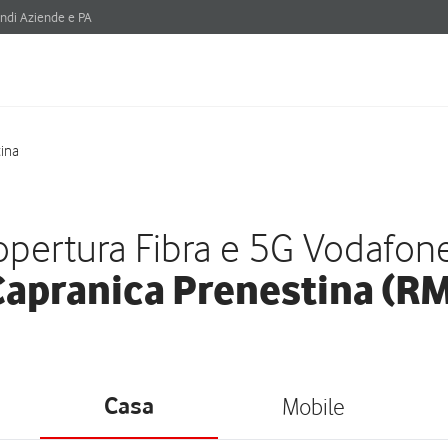
ndi Aziende e PA
ina
pertura Fibra e 5G Vodafon
apranica Prenestina (R
Casa
Mobile