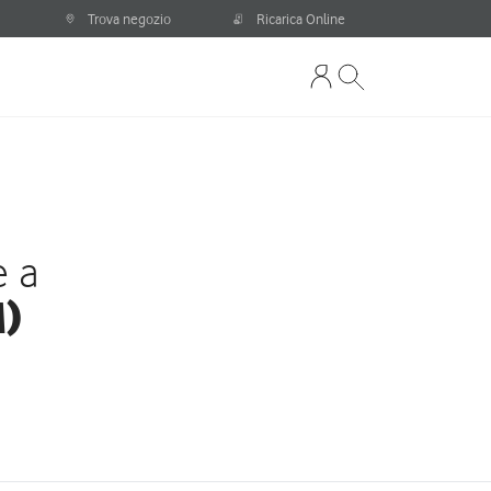
Trova negozio
Ricarica Online
e a
M)