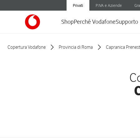
Privati
P.IVA e Aziende
Gra
Shop
Perché Vodafone
Supporto
Copertura Vodafone
Provincia di Roma
Capranica Prenest
Co
C