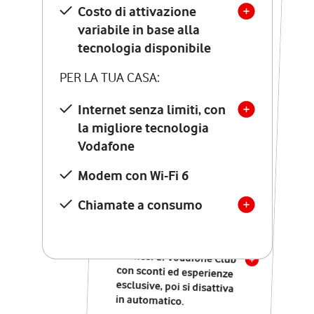
Costo di attivazione
Costo di attivazione
variabile in base alla
variabile in base alla
tecnologia disponibile
tecnologia disponibile
PER LA TUA CASA:
PER LA TUA CASA:
Internet senza limiti, con
la migliore tecnologia
Internet senza limiti, con
la migliore tecnologia
Vodafone
Vodafone
Modem Seven con Wi-Fi 7
Modem con Wi-Fi 6
Chiamate illimitate verso
numeri fissi e mobili
Chiamate a consumo
nazionali
SOLO SE ATTIVI ONLINE:
12 mesi di Vodafone Club
con sconti ed esperienze
esclusive, poi si disattiva
in automatico.