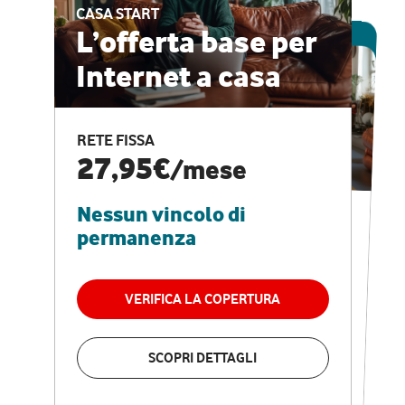
CASA START
ESCLUSIVA ONLINE
L’offerta base per
Internet a casa
CASA PRO
Internet veloce e
RETE FISSA
vantaggi speciali
27,95€
/mese
Nessun vincolo di
RETE FISSA + VODAFONE CLUB
29,95€
/mese
permanenza
Nessun vincolo di
permanenza
VERIFICA LA COPERTURA
VERIFICA LA COPERTURA
SCOPRI DETTAGLI
SCOPRI DETTAGLI