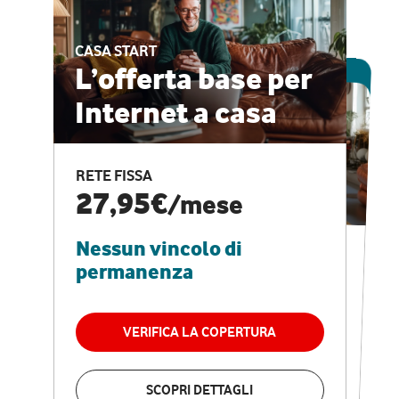
CASA START
ESCLUSIVA ONLINE
L’offerta base per
Internet a casa
CASA PRO
Internet veloce e
RETE FISSA
vantaggi speciali
27,95€
/mese
Nessun vincolo di
RETE FISSA + VODAFONE CLUB
29,95€
/mese
permanenza
Nessun vincolo di
permanenza
VERIFICA LA COPERTURA
VERIFICA LA COPERTURA
SCOPRI DETTAGLI