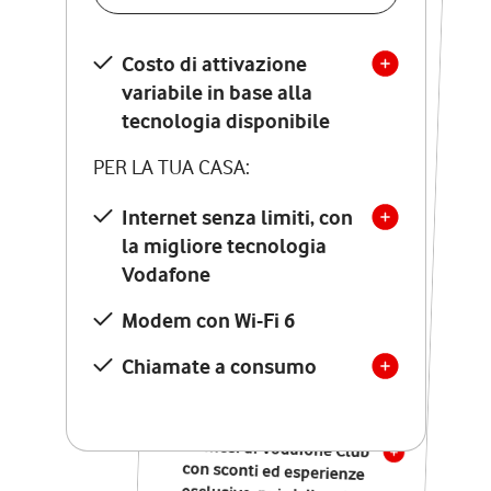
SCOPRI DETTAGLI
Costo di attivazione
Costo di attivazione
variabile in base alla
variabile in base alla
tecnologia disponibile
tecnologia disponibile
PER LA TUA CASA:
PER LA TUA CASA:
Internet senza limiti, con
la migliore tecnologia
Internet senza limiti, con
la migliore tecnologia
Vodafone
Vodafone
Modem Seven con Wi-Fi 7
Modem con Wi-Fi 6
Chiamate illimitate verso
numeri fissi e mobili
Chiamate a consumo
nazionali
SOLO SE ATTIVI ONLINE:
12 mesi di Vodafone Club
con sconti ed esperienze
esclusive, poi si disattiva