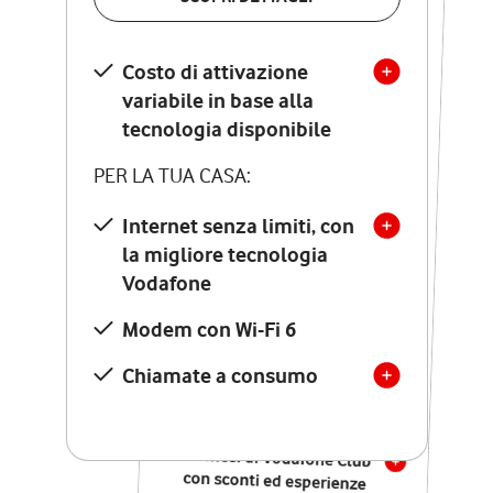
SCOPRI DETTAGLI
Costo di attivazione
Costo di attivazione
variabile in base alla
variabile in base alla
tecnologia disponibile
tecnologia disponibile
PER LA TUA CASA:
PER LA TUA CASA:
Internet senza limiti, con
la migliore tecnologia
Internet senza limiti, con
la migliore tecnologia
Vodafone
Vodafone
Modem Seven con Wi-Fi 7
Modem con Wi-Fi 6
Chiamate illimitate verso
numeri fissi e mobili
Chiamate a consumo
nazionali
SOLO SE ATTIVI ONLINE:
12 mesi di Vodafone Club
con sconti ed esperienze
esclusive, poi si disattiva