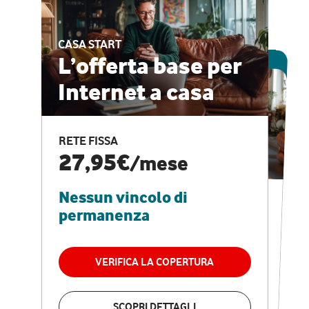
CASA START
ESCLUSIVA ONLINE
L’offerta base per
Internet a casa
CASA PRO
Internet veloce e
RETE FISSA
vantaggi speciali
27,95€
/mese
Nessun vincolo di
RETE FISSA + VODAFONE CLUB
29,95€
/mese
permanenza
Nessun vincolo di
permanenza
VERIFICA LA COPERTURA
VERIFICA LA COPERTURA
SCOPRI DETTAGLI