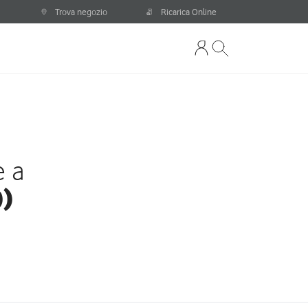
Trova negozio
Ricarica Online
e a
O)