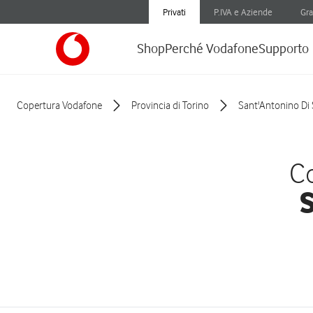
Privati
P.IVA e Aziende
Gra
Shop
Perché Vodafone
Supporto
Copertura Vodafone
Provincia di Torino
Sant'Antonino Di
Co
S