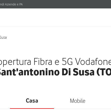
ndi Aziende e PA
 Susa
pertura Fibra e 5G Vodafon
ant'antonino Di Susa (T
Casa
Mobile