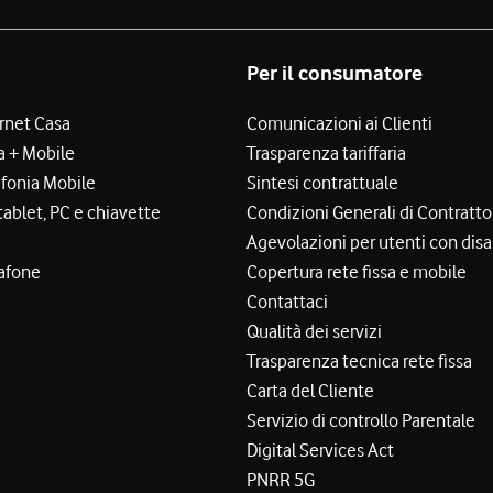
Per il consumatore
ernet Casa
Comunicazioni ai Clienti
a + Mobile
Trasparenza tariffaria
efonia Mobile
Sintesi contrattuale
tablet, PC e chiavette
Condizioni Generali di Contratto
Agevolazioni per utenti con disa
afone
Copertura rete fissa e mobile
Contattaci
Qualità dei servizi
Trasparenza tecnica rete fissa
Carta del Cliente
Servizio di controllo Parentale
Digital Services Act
PNRR 5G