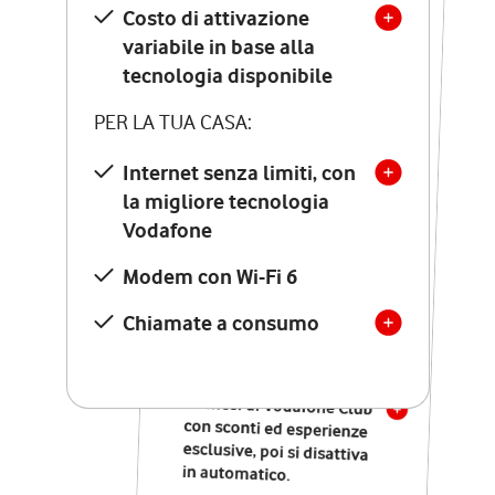
Costo di attivazione
Costo di attivazione
variabile in base alla
variabile in base alla
tecnologia disponibile
tecnologia disponibile
PER LA TUA CASA:
PER LA TUA CASA:
Internet senza limiti, con
la migliore tecnologia
Internet senza limiti, con
la migliore tecnologia
Vodafone
Vodafone
Modem Seven con Wi-Fi 7
Modem con Wi-Fi 6
Chiamate illimitate verso
numeri fissi e mobili
Chiamate a consumo
nazionali
SOLO SE ATTIVI ONLINE:
12 mesi di Vodafone Club
con sconti ed esperienze
esclusive, poi si disattiva
in automatico.