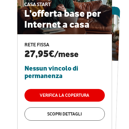
CASA START
ESCLUSIVA ONLINE
L’offerta base per
Internet a casa
CASA PRO
Internet veloce e
RETE FISSA
vantaggi speciali
27,95€
/mese
Nessun vincolo di
RETE FISSA + VODAFONE CLUB
29,95€
/mese
permanenza
Nessun vincolo di
permanenza
VERIFICA LA COPERTURA
VERIFICA LA COPERTURA
SCOPRI DETTAGLI
SCOPRI DETTAGLI