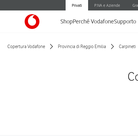
Privati
P.IVA e Aziende
Gra
Shop
Perché Vodafone
Supporto
Copertura Vodafone
Provincia di Reggio Emilia
Carpineti
Co