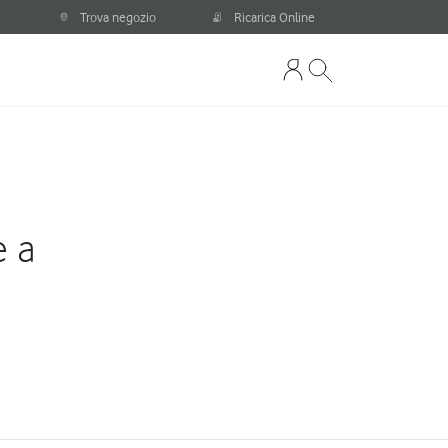
Trova negozio
Ricarica Online
e a