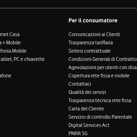
Per il consumatore
ernet Casa
Comunicazioni ai Clienti
a + Mobile
Trasparenza tariffaria
efonia Mobile
Sintesi contrattuale
tablet, PC e chiavette
Condizioni Generali di Contratto
Agevolazioni per utenti con disa
afone
Copertura rete fissa e mobile
Contattaci
Qualità dei servizi
Trasparenza tecnica rete fissa
Carta del Cliente
Servizio di controllo Parentale
Digital Services Act
PNRR 5G