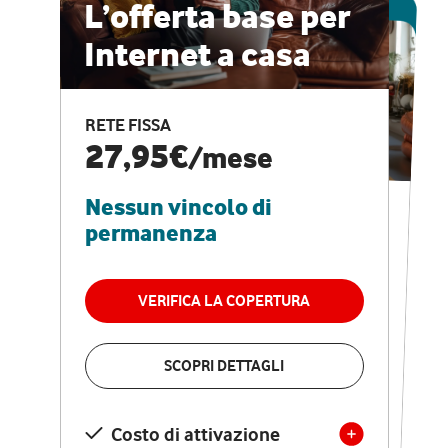
ESCLUSIVA ONLINE
L’offerta base per
Internet a casa
CASA PRO
Internet veloce e
RETE FISSA
vantaggi speciali
27,95€
/mese
Nessun vincolo di
RETE FISSA + VODAFONE CLUB
29,95€
/mese
permanenza
Nessun vincolo di
permanenza
VERIFICA LA COPERTURA
VERIFICA LA COPERTURA
SCOPRI DETTAGLI
SCOPRI DETTAGLI
Costo di attivazione