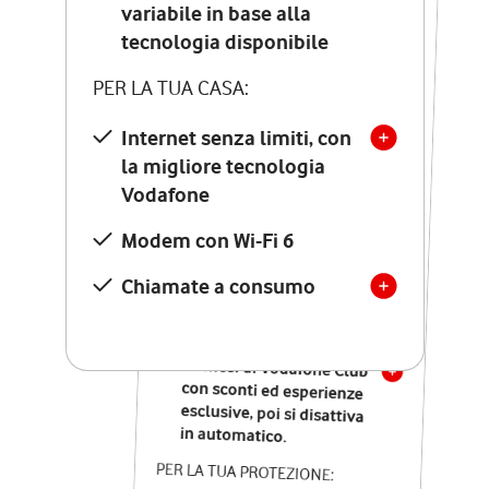
Costo di attivazione
variabile in base alla
variabile in base alla
tecnologia disponibile
tecnologia disponibile
PER LA TUA CASA:
PER LA TUA CASA:
Internet senza limiti, con
la migliore tecnologia
Internet senza limiti, con
la migliore tecnologia
Vodafone
Vodafone
Modem Seven con Wi-Fi 7
Modem con Wi-Fi 6
Chiamate illimitate verso
numeri fissi e mobili
Chiamate a consumo
nazionali
SOLO SE ATTIVI ONLINE:
12 mesi di Vodafone Club
con sconti ed esperienze
esclusive, poi si disattiva
in automatico.
PER LA TUA PROTEZIONE: