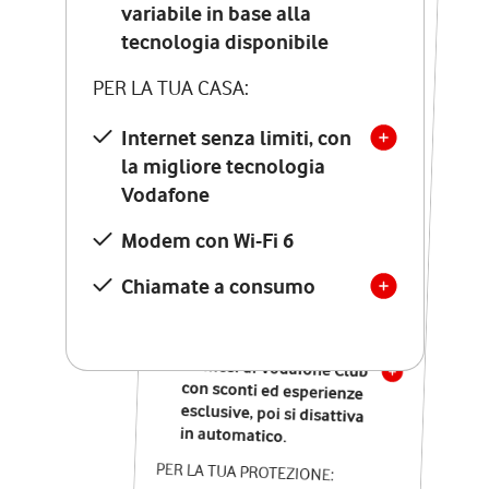
Costo di attivazione
variabile in base alla
variabile in base alla
tecnologia disponibile
tecnologia disponibile
PER LA TUA CASA:
PER LA TUA CASA:
Internet senza limiti, con
la migliore tecnologia
Internet senza limiti, con
la migliore tecnologia
Vodafone
Vodafone
Modem Seven con Wi-Fi 7
Modem con Wi-Fi 6
Chiamate illimitate verso
numeri fissi e mobili
Chiamate a consumo
nazionali
SOLO SE ATTIVI ONLINE:
12 mesi di Vodafone Club
con sconti ed esperienze
esclusive, poi si disattiva
in automatico.
PER LA TUA PROTEZIONE: