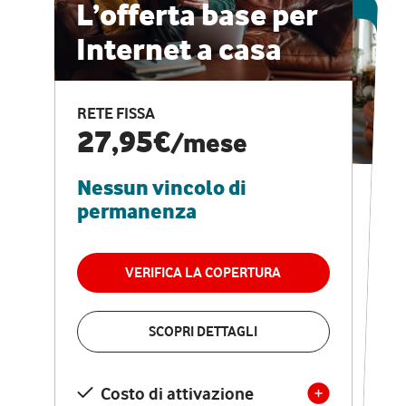
ESCLUSIVA ONLINE
L’offerta base per
Internet a casa
CASA PRO
Internet veloce e
RETE FISSA
vantaggi speciali
27,95€
/mese
Nessun vincolo di
RETE FISSA + VODAFONE CLUB
29,95€
/mese
permanenza
Nessun vincolo di
permanenza
VERIFICA LA COPERTURA
VERIFICA LA COPERTURA
SCOPRI DETTAGLI
SCOPRI DETTAGLI
Costo di attivazione