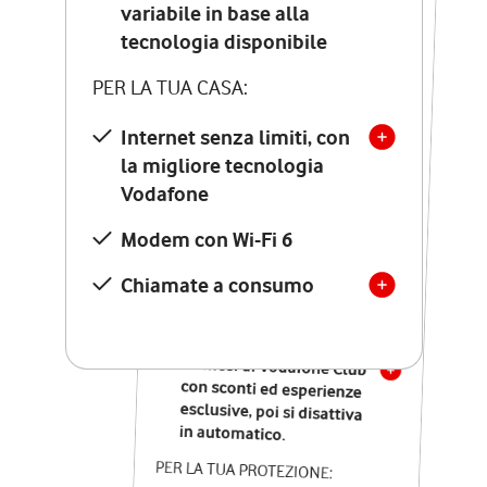
Costo di attivazione
variabile in base alla
variabile in base alla
tecnologia disponibile
tecnologia disponibile
PER LA TUA CASA:
PER LA TUA CASA:
Internet senza limiti, con
la migliore tecnologia
Internet senza limiti, con
la migliore tecnologia
Vodafone
Vodafone
Modem Seven con Wi-Fi 7
Modem con Wi-Fi 6
Chiamate illimitate verso
numeri fissi e mobili
Chiamate a consumo
nazionali
SOLO SE ATTIVI ONLINE:
12 mesi di Vodafone Club
con sconti ed esperienze
esclusive, poi si disattiva
in automatico.
PER LA TUA PROTEZIONE: