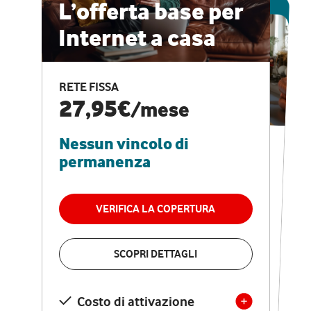
ESCLUSIVA ONLINE
L’offerta base per
Internet a casa
CASA PRO
Internet veloce e
RETE FISSA
vantaggi speciali
27,95€
/mese
Nessun vincolo di
RETE FISSA + VODAFONE CLUB
29,95€
/mese
permanenza
Nessun vincolo di
permanenza
VERIFICA LA COPERTURA
VERIFICA LA COPERTURA
SCOPRI DETTAGLI
SCOPRI DETTAGLI
Costo di attivazione