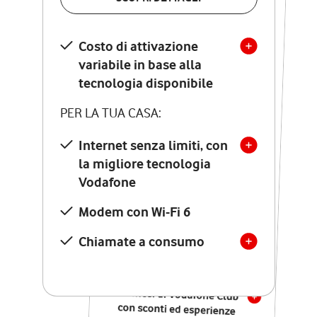
SCOPRI DETTAGLI
Costo di attivazione
Costo di attivazione
variabile in base alla
variabile in base alla
tecnologia disponibile
tecnologia disponibile
PER LA TUA CASA:
PER LA TUA CASA:
Internet senza limiti, con
la migliore tecnologia
Internet senza limiti, con
la migliore tecnologia
Vodafone
Vodafone
Modem Seven con Wi-Fi 7
Modem con Wi-Fi 6
Chiamate illimitate verso
numeri fissi e mobili
Chiamate a consumo
nazionali
SOLO SE ATTIVI ONLINE:
12 mesi di Vodafone Club
con sconti ed esperienze
esclusive, poi si disattiva