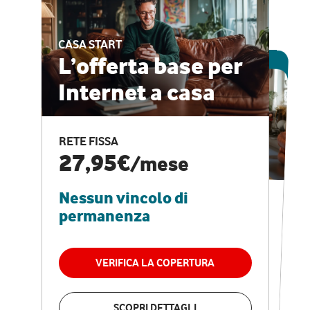
CASA START
ESCLUSIVA ONLINE
L’offerta base per
Internet a casa
CASA PRO
Internet veloce e
RETE FISSA
vantaggi speciali
27,95€
/mese
Nessun vincolo di
RETE FISSA + VODAFONE CLUB
29,95€
/mese
permanenza
Nessun vincolo di
permanenza
VERIFICA LA COPERTURA
VERIFICA LA COPERTURA
SCOPRI DETTAGLI