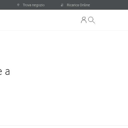
Trova negozio
Ricarica Online
e a