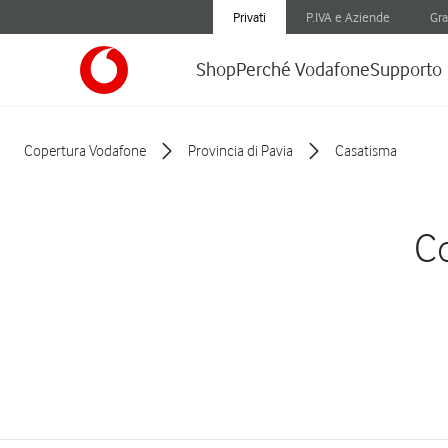
Privati
P.IVA e Aziende
Gra
Shop
Perché Vodafone
Supporto
Copertura Vodafone
Provincia di Pavia
Casatisma
Co