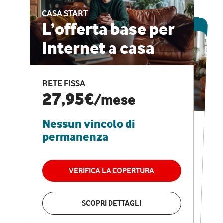
CASA START
ESCLUSIVA ONLINE
L’offerta base per
Internet a casa
CASA PRO
Internet veloce e
RETE FISSA
vantaggi speciali
27,95€
/mese
Nessun vincolo di
RETE FISSA + VODAFONE CLUB
29,95€
/mese
permanenza
Nessun vincolo di
permanenza
VERIFICA LA COPERTURA
VERIFICA LA COPERTURA
SCOPRI DETTAGLI
SCOPRI DETTAGLI