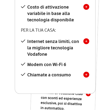
Costo di attivazione
Costo di attivazione
variabile in base alla
variabile in base alla
tecnologia disponibile
tecnologia disponibile
PER LA TUA CASA:
PER LA TUA CASA:
Internet senza limiti, con
la migliore tecnologia
Internet senza limiti, con
la migliore tecnologia
Vodafone
Vodafone
Modem Seven con Wi-Fi 7
Modem con Wi-Fi 6
Chiamate illimitate verso
numeri fissi e mobili
Chiamate a consumo
nazionali
SOLO SE ATTIVI ONLINE:
12 mesi di Vodafone Club
con sconti ed esperienze
esclusive, poi si disattiva
in automatico.