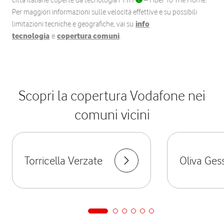
città italiane coperte da tecnologia FTTH
– Fiber To The Home.
Per maggiori informazioni sulle velocità effettive e su possibili
limitazioni tecniche e geografiche, vai su
info
tecnologia
e
copertura comuni
.
Scopri la copertura Vodafone nei
comuni vicini
Torricella Verzate
Oliva Gess