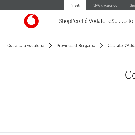
Privati
P.IVA e Aziende
Gra
Shop
Perché Vodafone
Supporto
Copertura Vodafone
Provincia di Bergamo
Casirate D'Add
Co