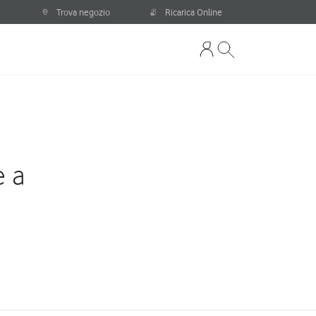
Trova negozio
Ricarica Online
e a