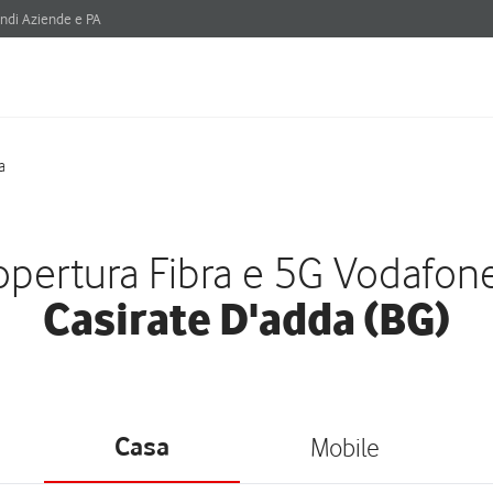
ndi Aziende e PA
a
pertura Fibra e 5G Vodafon
Casirate D'adda (BG)
Casa
Mobile