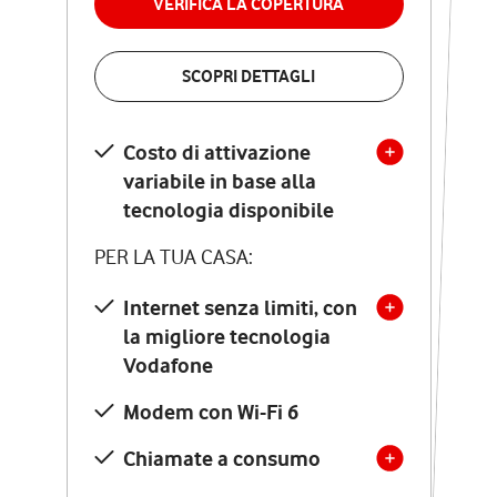
VERIFICA LA COPERTURA
VERIFICA LA COPERTURA
SCOPRI DETTAGLI
SCOPRI DETTAGLI
Costo di attivazione
Costo di attivazione
variabile in base alla
variabile in base alla
tecnologia disponibile
tecnologia disponibile
PER LA TUA CASA:
PER LA TUA CASA:
Internet senza limiti, con
la migliore tecnologia
Internet senza limiti, con
la migliore tecnologia
Vodafone
Vodafone
Modem Seven con Wi-Fi 7
Modem con Wi-Fi 6
Chiamate illimitate verso
numeri fissi e mobili
Chiamate a consumo
nazionali