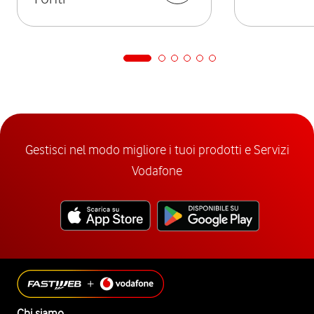
Gestisci nel modo migliore i tuoi prodotti e Servizi
Vodafone
Chi siamo