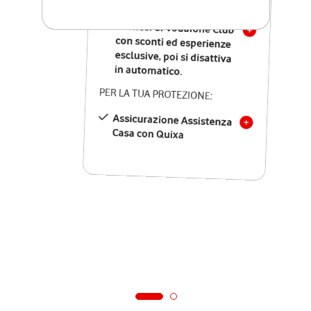
SOLO SE ATTIVI ONLINE:
12 mesi di Vodafone Club
con sconti ed esperienze
esclusive, poi si disattiva
in automatico.
PER LA TUA PROTEZIONE:
Assicurazione Assistenza
Casa con Quixa