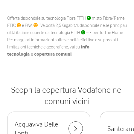
Offerta disponibile su tecnologia Fibra FTTH
misto Fibra/Rame
FTTC
e FWA
. Velocità 2,5 Gigabit/s disponibile nelle principali
città italiane coperte da tecnologia FTTH
– Fiber To The Home.
Per maggiori informazioni sulle velocità effettive e su possibili
limitazioni tecniche e geografiche, vai su
info
tecnologia
e
copertura comuni
.
Scopri la copertura Vodafone nei
comuni vicini
Acquaviva Delle
Santeramo
Fonti