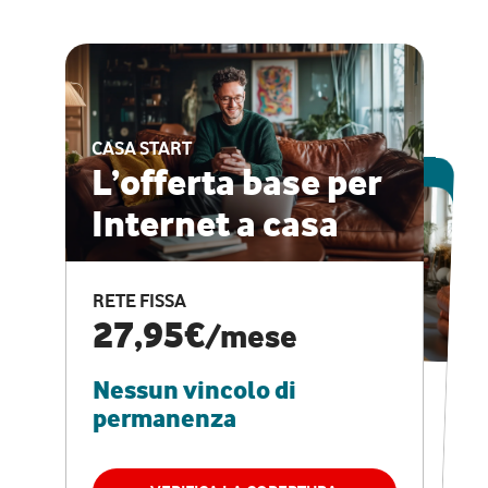
CASA START
ESCLUSIVA ONLINE
L’offerta base per
Internet a casa
CASA PRO
Internet veloce e
RETE FISSA
vantaggi speciali
27,95€
/mese
Nessun vincolo di
RETE FISSA + VODAFONE CLUB
29,95€
/mese
permanenza
Nessun vincolo di
permanenza