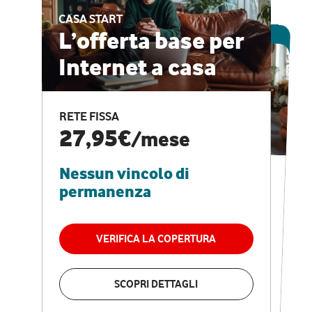
CASA START
ESCLUSIVA ONLINE
L’offerta base per
Internet a casa
CASA PRO
Internet veloce e
RETE FISSA
vantaggi speciali
27,95€
/mese
Nessun vincolo di
RETE FISSA + VODAFONE CLUB
29,95€
/mese
permanenza
Nessun vincolo di
permanenza
VERIFICA LA COPERTURA
VERIFICA LA COPERTURA
SCOPRI DETTAGLI
SCOPRI DETTAGLI