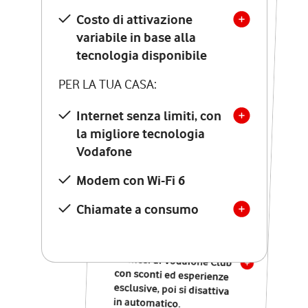
Costo di attivazione
Costo di attivazione
variabile in base alla
variabile in base alla
tecnologia disponibile
tecnologia disponibile
PER LA TUA CASA:
PER LA TUA CASA:
Internet senza limiti, con
la migliore tecnologia
Internet senza limiti, con
la migliore tecnologia
Vodafone
Vodafone
Modem Seven con Wi-Fi 7
Modem con Wi-Fi 6
Chiamate illimitate verso
numeri fissi e mobili
Chiamate a consumo
nazionali
SOLO SE ATTIVI ONLINE:
12 mesi di Vodafone Club
con sconti ed esperienze
esclusive, poi si disattiva
in automatico.