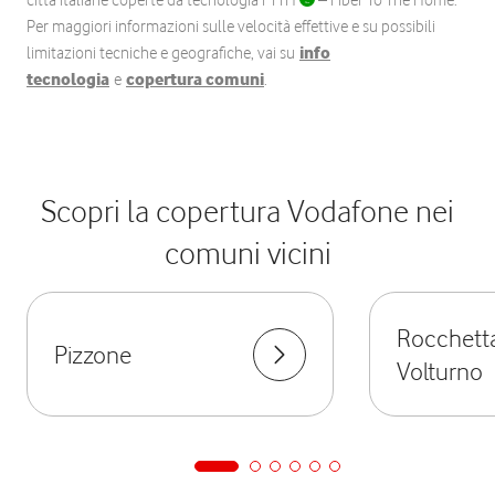
città italiane coperte da tecnologia FTTH
– Fiber To The Home.
Per maggiori informazioni sulle velocità effettive e su possibili
limitazioni tecniche e geografiche, vai su
info
tecnologia
e
copertura comuni
.
Scopri la copertura Vodafone nei
comuni vicini
Rocchett
Pizzone
Volturno