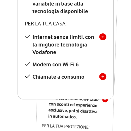
Costo di attivazione
variabile in base alla
variabile in base alla
tecnologia disponibile
tecnologia disponibile
PER LA TUA CASA:
PER LA TUA CASA:
Internet senza limiti, con
la migliore tecnologia
Internet senza limiti, con
la migliore tecnologia
Vodafone
Vodafone
Modem Seven con Wi-Fi 7
Modem con Wi-Fi 6
Chiamate illimitate verso
numeri fissi e mobili
Chiamate a consumo
nazionali
SOLO SE ATTIVI ONLINE:
12 mesi di Vodafone Club
con sconti ed esperienze
esclusive, poi si disattiva
in automatico.
PER LA TUA PROTEZIONE: