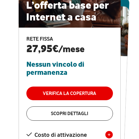
ESCLUSIVA ONLINE
L’offerta base per
Internet a casa
CASA PRO
Internet veloce e
RETE FISSA
vantaggi speciali
27,95€
/mese
Nessun vincolo di
RETE FISSA + VODAFONE CLUB
29,95€
/mese
permanenza
Nessun vincolo di
permanenza
VERIFICA LA COPERTURA
VERIFICA LA COPERTURA
SCOPRI DETTAGLI
SCOPRI DETTAGLI
Costo di attivazione