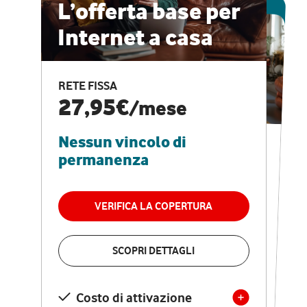
ESCLUSIVA ONLINE
L’offerta base per
Internet a casa
CASA PRO
Internet veloce e
RETE FISSA
vantaggi speciali
27,95€
/mese
Nessun vincolo di
RETE FISSA + VODAFONE CLUB
29,95€
/mese
permanenza
Nessun vincolo di
permanenza
VERIFICA LA COPERTURA
VERIFICA LA COPERTURA
SCOPRI DETTAGLI
SCOPRI DETTAGLI
Costo di attivazione