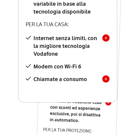
Costo di attivazione
variabile in base alla
variabile in base alla
tecnologia disponibile
tecnologia disponibile
PER LA TUA CASA:
PER LA TUA CASA:
Internet senza limiti, con
la migliore tecnologia
Internet senza limiti, con
la migliore tecnologia
Vodafone
Vodafone
Modem Seven con Wi-Fi 7
Modem con Wi-Fi 6
Chiamate illimitate verso
numeri fissi e mobili
Chiamate a consumo
nazionali
SOLO SE ATTIVI ONLINE:
12 mesi di Vodafone Club
con sconti ed esperienze
esclusive, poi si disattiva
in automatico.
PER LA TUA PROTEZIONE: