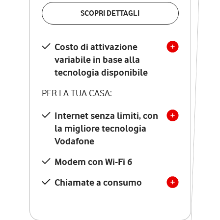
VERIFICA LA COPERTURA
SCOPRI DETTAGLI
SCOPRI DETTAGLI
Costo di attivazione
Costo di attivazione
variabile in base alla
variabile in base alla
tecnologia disponibile
tecnologia disponibile
PER LA TUA CASA:
PER LA TUA CASA:
Internet senza limiti, con
la migliore tecnologia
Internet senza limiti, con
la migliore tecnologia
Vodafone
Vodafone
Modem Seven con Wi-Fi 7
Modem con Wi-Fi 6
Chiamate illimitate verso
numeri fissi e mobili
Chiamate a consumo
nazionali
SOLO SE ATTIVI ONLINE:
12 mesi di Vodafone Club
con sconti ed esperienze
esclusive, poi si disattiva