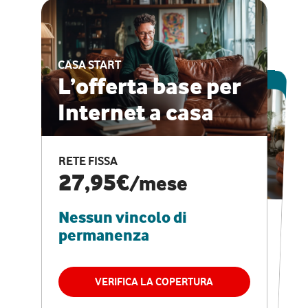
CASA START
ESCLUSIVA ONLINE
L’offerta base per
Internet a casa
CASA PRO
Internet veloce e
RETE FISSA
vantaggi speciali
27,95€
/mese
Nessun vincolo di
RETE FISSA + VODAFONE CLUB
29,95€
/mese
permanenza
Nessun vincolo di
permanenza
VERIFICA LA COPERTURA