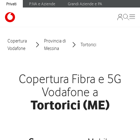
Privati
P.IVA e Aziende
Grandi Aziende e PA
Copertura
Provincia di
Tortorici
Vodafone
Messina
Copertura Fibra e 5G
Vodafone a
Tortorici (ME)