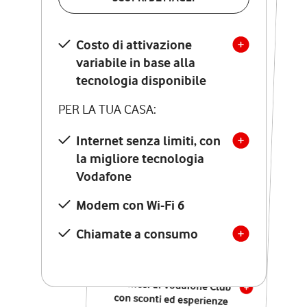
SCOPRI DETTAGLI
Costo di attivazione
Costo di attivazione
variabile in base alla
variabile in base alla
tecnologia disponibile
tecnologia disponibile
PER LA TUA CASA:
PER LA TUA CASA:
Internet senza limiti, con
la migliore tecnologia
Internet senza limiti, con
la migliore tecnologia
Vodafone
Vodafone
Modem Seven con Wi-Fi 7
Modem con Wi-Fi 6
Chiamate illimitate verso
numeri fissi e mobili
Chiamate a consumo
nazionali
SOLO SE ATTIVI ONLINE:
12 mesi di Vodafone Club
con sconti ed esperienze
esclusive, poi si disattiva