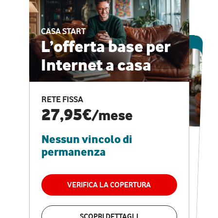
CASA START
ESCLUSIVA ONLINE
L’offerta base per
Internet a casa
CASA PRO
Internet veloce e
RETE FISSA
vantaggi speciali
27,95€
/mese
Nessun vincolo di
RETE FISSA + VODAFONE CLUB
29,95€
/mese
permanenza
Nessun vincolo di
permanenza
VERIFICA LA COPERTURA
VERIFICA LA COPERTURA
SCOPRI DETTAGLI