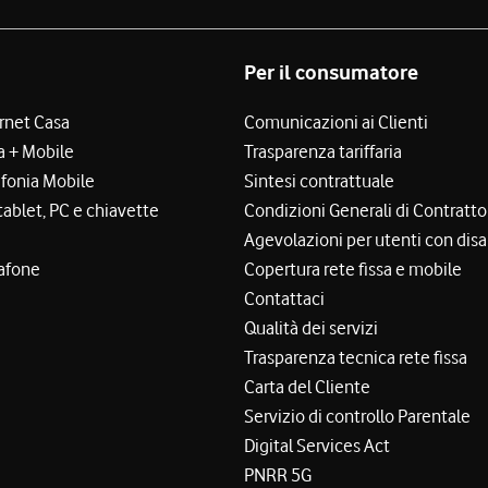
Per il consumatore
ernet Casa
Comunicazioni ai Clienti
a + Mobile
Trasparenza tariffaria
efonia Mobile
Sintesi contrattuale
tablet, PC e chiavette
Condizioni Generali di Contratto
Agevolazioni per utenti con disa
afone
Copertura rete fissa e mobile
Contattaci
Qualità dei servizi
Trasparenza tecnica rete fissa
Carta del Cliente
Servizio di controllo Parentale
Digital Services Act
PNRR 5G