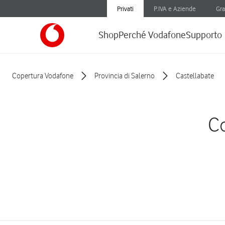
Privati
P.IVA e Aziende
Gra
Shop
Perché Vodafone
Supporto
Copertura Vodafone
Provincia di Salerno
Castellabate
Co