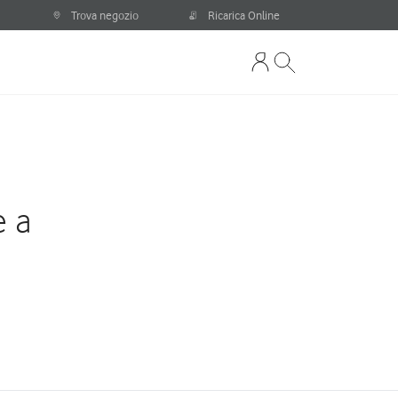
Trova negozio
Ricarica Online
e a