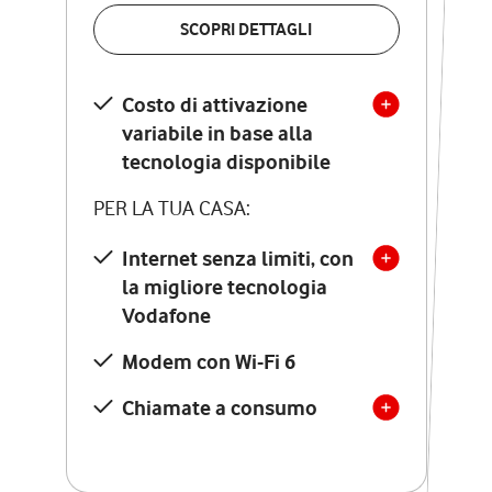
VERIFICA LA COPERTURA
SCOPRI DETTAGLI
SCOPRI DETTAGLI
Costo di attivazione
Costo di attivazione
variabile in base alla
variabile in base alla
tecnologia disponibile
tecnologia disponibile
PER LA TUA CASA:
PER LA TUA CASA:
Internet senza limiti, con
la migliore tecnologia
Internet senza limiti, con
la migliore tecnologia
Vodafone
Vodafone
Modem Seven con Wi-Fi 7
Modem con Wi-Fi 6
Chiamate illimitate verso
numeri fissi e mobili
Chiamate a consumo
nazionali
SOLO SE ATTIVI ONLINE:
12 mesi di Vodafone Club
con sconti ed esperienze
esclusive, poi si disattiva