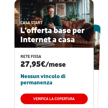
CASA START
ESCLUSIVA ONLINE
L’offerta base per
Internet a casa
CASA PRO
Internet veloce e
RETE FISSA
vantaggi speciali
27,95€
/mese
Nessun vincolo di
RETE FISSA + VODAFONE CLUB
29,95€
/mese
permanenza
Nessun vincolo di
permanenza
VERIFICA LA COPERTURA