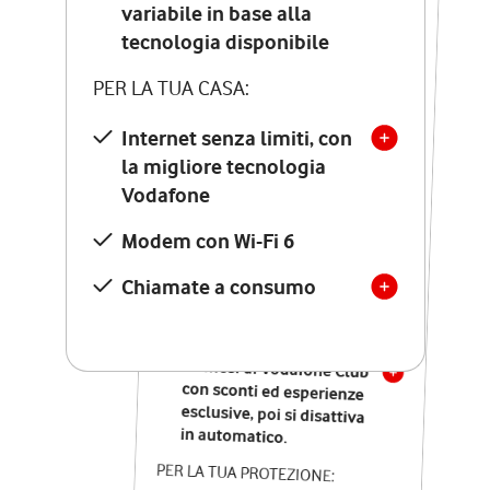
Costo di attivazione
variabile in base alla
variabile in base alla
tecnologia disponibile
tecnologia disponibile
PER LA TUA CASA:
PER LA TUA CASA:
Internet senza limiti, con
la migliore tecnologia
Internet senza limiti, con
la migliore tecnologia
Vodafone
Vodafone
Modem Seven con Wi-Fi 7
Modem con Wi-Fi 6
Chiamate illimitate verso
numeri fissi e mobili
Chiamate a consumo
nazionali
SOLO SE ATTIVI ONLINE:
12 mesi di Vodafone Club
con sconti ed esperienze
esclusive, poi si disattiva
in automatico.
PER LA TUA PROTEZIONE: