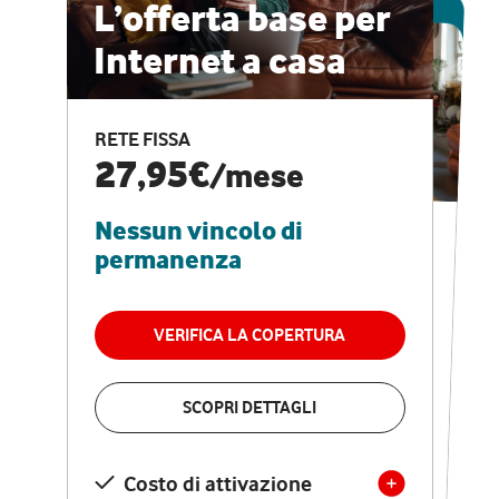
ESCLUSIVA ONLINE
L’offerta base per
Internet a casa
CASA PRO
Internet veloce e
RETE FISSA
vantaggi speciali
27,95€
/mese
Nessun vincolo di
RETE FISSA + VODAFONE CLUB
29,95€
/mese
permanenza
Nessun vincolo di
permanenza
VERIFICA LA COPERTURA
VERIFICA LA COPERTURA
SCOPRI DETTAGLI
SCOPRI DETTAGLI
Costo di attivazione