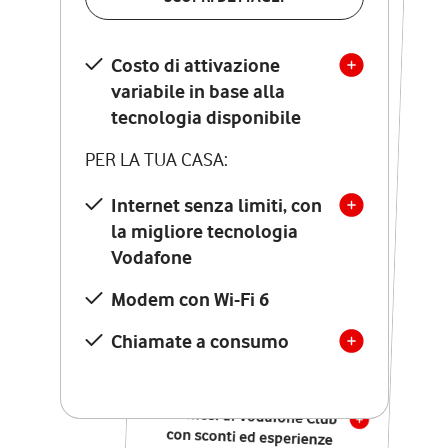
SCOPRI DETTAGLI
Costo di attivazione
Costo di attivazione
variabile in base alla
variabile in base alla
tecnologia disponibile
tecnologia disponibile
PER LA TUA CASA:
PER LA TUA CASA:
Internet senza limiti, con
la migliore tecnologia
Internet senza limiti, con
la migliore tecnologia
Vodafone
Vodafone
Modem Seven con Wi-Fi 7
Modem con Wi-Fi 6
Chiamate illimitate verso
numeri fissi e mobili
Chiamate a consumo
nazionali
SOLO SE ATTIVI ONLINE:
12 mesi di Vodafone Club
con sconti ed esperienze
esclusive, poi si disattiva