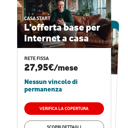
CASA START
ESCLUSIVA ONLINE
L’offerta base per
Internet a casa
CASA PRO
Internet veloce e
RETE FISSA
vantaggi speciali
27,95€
/mese
Nessun vincolo di
RETE FISSA + VODAFONE CLUB
29,95€
/mese
permanenza
Nessun vincolo di
permanenza
VERIFICA LA COPERTURA
VERIFICA LA COPERTURA
SCOPRI DETTAGLI