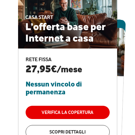
CASA START
ESCLUSIVA ONLINE
L’offerta base per
Internet a casa
CASA PRO
Internet veloce e
RETE FISSA
vantaggi speciali
27,95€
/mese
Nessun vincolo di
RETE FISSA + VODAFONE CLUB
29,95€
/mese
permanenza
Nessun vincolo di
permanenza
VERIFICA LA COPERTURA
VERIFICA LA COPERTURA
SCOPRI DETTAGLI