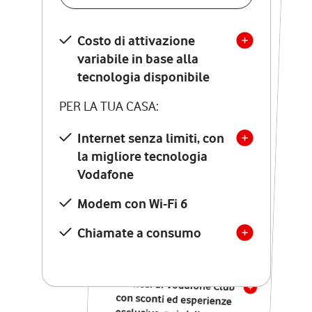
SCOPRI DETTAGLI
Costo di attivazione
Costo di attivazione
variabile in base alla
variabile in base alla
tecnologia disponibile
tecnologia disponibile
PER LA TUA CASA:
PER LA TUA CASA:
Internet senza limiti, con
la migliore tecnologia
Internet senza limiti, con
la migliore tecnologia
Vodafone
Vodafone
Modem Seven con Wi-Fi 7
Modem con Wi-Fi 6
Chiamate illimitate verso
numeri fissi e mobili
Chiamate a consumo
nazionali
SOLO SE ATTIVI ONLINE:
12 mesi di Vodafone Club
con sconti ed esperienze
esclusive, poi si disattiva