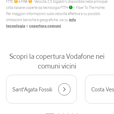
FTTC
e FWA
. Velocità 2,5 Gigabit/s disponibile nelle principali
città italiane coperte da tecnologia FTTH
– Fiber To The Home.
Per maggiori informazioni sulle velocità effettive e su possibili
limitazioni tecniche e geografiche, vai su
info
tecnologia
e
copertura comuni
.
Scopri la copertura Vodafone nei
comuni vicini
Sant'Agata Fossili
Costa Ve