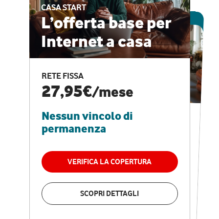
CASA START
ESCLUSIVA ONLINE
L’offerta base per
Internet a casa
CASA PRO
Internet veloce e
RETE FISSA
vantaggi speciali
27,95€
/mese
Nessun vincolo di
RETE FISSA + VODAFONE CLUB
29,95€
/mese
permanenza
Nessun vincolo di
permanenza
VERIFICA LA COPERTURA
VERIFICA LA COPERTURA
SCOPRI DETTAGLI
SCOPRI DETTAGLI