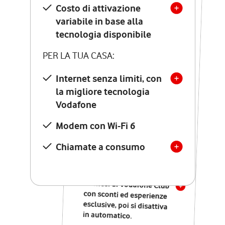
Costo di attivazione
Costo di attivazione
variabile in base alla
variabile in base alla
tecnologia disponibile
tecnologia disponibile
PER LA TUA CASA:
PER LA TUA CASA:
Internet senza limiti, con
la migliore tecnologia
Internet senza limiti, con
la migliore tecnologia
Vodafone
Vodafone
Modem Seven con Wi-Fi 7
Modem con Wi-Fi 6
Chiamate illimitate verso
numeri fissi e mobili
Chiamate a consumo
nazionali
SOLO SE ATTIVI ONLINE:
12 mesi di Vodafone Club
con sconti ed esperienze
esclusive, poi si disattiva
in automatico.