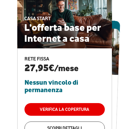
CASA START
ESCLUSIVA ONLINE
L’offerta base per
Internet a casa
CASA PRO
Internet veloce e
RETE FISSA
vantaggi speciali
27,95€
/mese
Nessun vincolo di
RETE FISSA + VODAFONE CLUB
29,95€
/mese
permanenza
Nessun vincolo di
permanenza
VERIFICA LA COPERTURA
VERIFICA LA COPERTURA
SCOPRI DETTAGLI