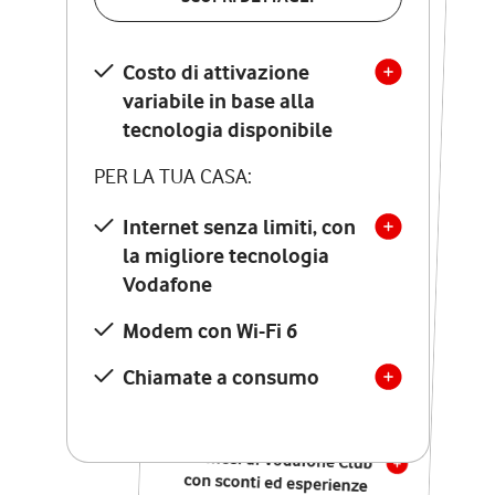
SCOPRI DETTAGLI
Costo di attivazione
Costo di attivazione
variabile in base alla
variabile in base alla
tecnologia disponibile
tecnologia disponibile
PER LA TUA CASA:
PER LA TUA CASA:
Internet senza limiti, con
la migliore tecnologia
Internet senza limiti, con
la migliore tecnologia
Vodafone
Vodafone
Modem Seven con Wi-Fi 7
Modem con Wi-Fi 6
Chiamate illimitate verso
numeri fissi e mobili
Chiamate a consumo
nazionali
SOLO SE ATTIVI ONLINE:
12 mesi di Vodafone Club
con sconti ed esperienze
esclusive, poi si disattiva