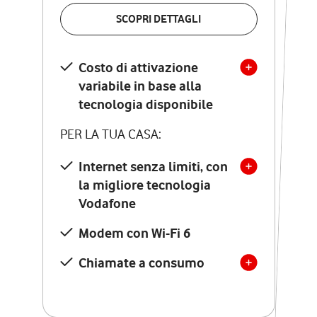
VERIFICA LA COPERTURA
SCOPRI DETTAGLI
SCOPRI DETTAGLI
Costo di attivazione
Costo di attivazione
variabile in base alla
variabile in base alla
tecnologia disponibile
tecnologia disponibile
PER LA TUA CASA:
PER LA TUA CASA:
Internet senza limiti, con
la migliore tecnologia
Internet senza limiti, con
la migliore tecnologia
Vodafone
Vodafone
Modem Seven con Wi-Fi 7
Modem con Wi-Fi 6
Chiamate illimitate verso
numeri fissi e mobili
Chiamate a consumo
nazionali
SOLO SE ATTIVI ONLINE:
12 mesi di Vodafone Club
con sconti ed esperienze
esclusive, poi si disattiva