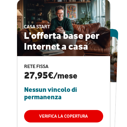
CASA START
ESCLUSIVA ONLINE
L’offerta base per
Internet a casa
CASA PRO
Internet veloce e
RETE FISSA
vantaggi speciali
27,95€
/mese
Nessun vincolo di
RETE FISSA + VODAFONE CLUB
29,95€
/mese
permanenza
Nessun vincolo di
permanenza
VERIFICA LA COPERTURA