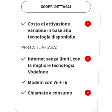
VERIFICA LA COPERTURA
SCOPRI DETTAGLI
SCOPRI DETTAGLI
Costo di attivazione
Costo di attivazione
variabile in base alla
variabile in base alla
tecnologia disponibile
tecnologia disponibile
PER LA TUA CASA:
PER LA TUA CASA:
Internet senza limiti, con
la migliore tecnologia
Internet senza limiti, con
la migliore tecnologia
Vodafone
Vodafone
Modem Seven con Wi-Fi 7
Modem con Wi-Fi 6
Chiamate illimitate verso
numeri fissi e mobili
Chiamate a consumo
nazionali
SOLO SE ATTIVI ONLINE:
12 mesi di Vodafone Club
con sconti ed esperienze
esclusive, poi si disattiva