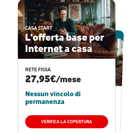
CASA START
ESCLUSIVA ONLINE
L’offerta base per
Internet a casa
CASA PRO
Internet veloce e
RETE FISSA
vantaggi speciali
27,95€
/mese
Nessun vincolo di
RETE FISSA + VODAFONE CLUB
29,95€
/mese
permanenza
Nessun vincolo di
permanenza
VERIFICA LA COPERTURA