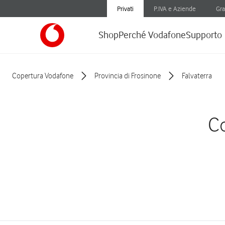
Privati
P.IVA e Aziende
Gra
Shop
Perché Vodafone
Supporto
Copertura Vodafone
Provincia di Frosinone
Falvaterra
Co