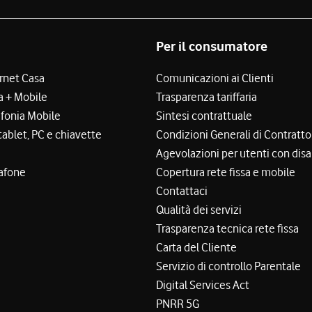
Per il consumatore
ernet Casa
Comunicazioni ai Clienti
a + Mobile
Trasparenza tariffaria
efonia Mobile
Sintesi contrattuale
tablet, PC e chiavette
Condizioni Generali di Contratto
Agevolazioni per utenti con disa
afone
Copertura rete fissa e mobile
Contattaci
Qualità dei servizi
Trasparenza tecnica rete fissa
Carta del Cliente
Servizio di controllo Parentale
Digital Services Act
PNRR 5G