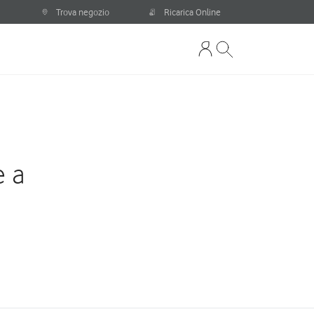
Trova negozio
Ricarica Online
e a