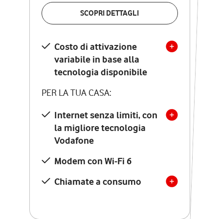
VERIFICA LA COPERTURA
SCOPRI DETTAGLI
SCOPRI DETTAGLI
Costo di attivazione
Costo di attivazione
variabile in base alla
variabile in base alla
tecnologia disponibile
tecnologia disponibile
PER LA TUA CASA:
PER LA TUA CASA:
Internet senza limiti, con
la migliore tecnologia
Internet senza limiti, con
la migliore tecnologia
Vodafone
Vodafone
Modem Seven con Wi-Fi 7
Modem con Wi-Fi 6
Chiamate illimitate verso
numeri fissi e mobili
Chiamate a consumo
nazionali
SOLO SE ATTIVI ONLINE:
12 mesi di Vodafone Club
con sconti ed esperienze
esclusive, poi si disattiva