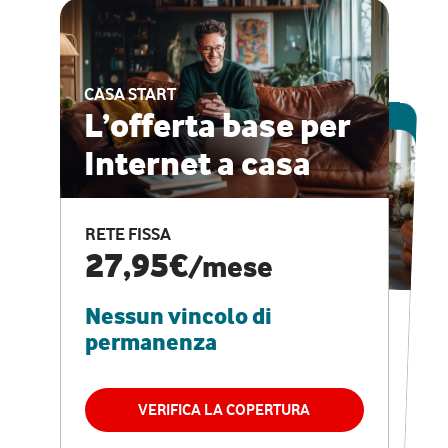
CASA START
ESCLUSIVA ONLINE
L’offerta base per
Internet a casa
CASA PRO
Internet veloce e
RETE FISSA
vantaggi speciali
27,95€
/mese
Nessun vincolo di
RETE FISSA + VODAFONE CLUB
29,95€
/mese
permanenza
Nessun vincolo di
permanenza
VERIFICA LA COPERTURA