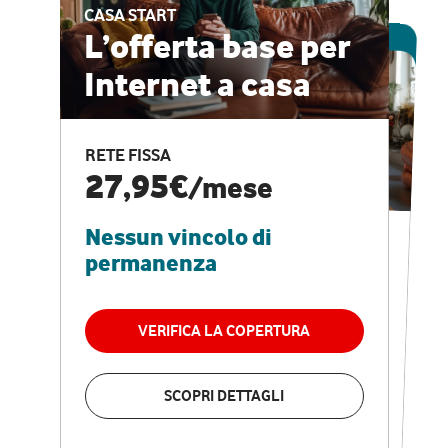
CASA START
ESCLUSIVA ONLINE
L’offerta base per
Internet a casa
CASA PRO
Internet veloce e
RETE FISSA
vantaggi speciali
27,95€
/mese
Nessun vincolo di
RETE FISSA + VODAFONE CLUB
29,95€
/mese
permanenza
Nessun vincolo di
permanenza
VERIFICA LA COPERTURA
VERIFICA LA COPERTURA
SCOPRI DETTAGLI
SCOPRI DETTAGLI