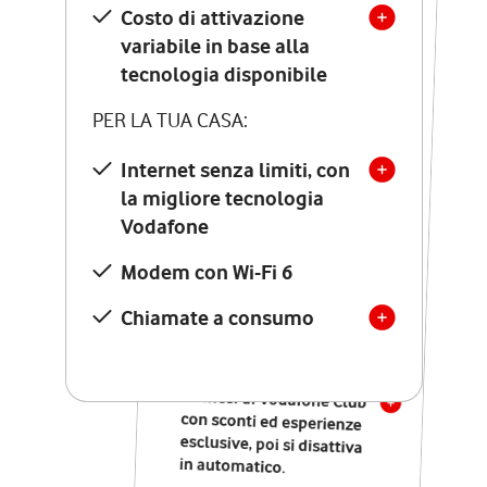
Costo di attivazione
Costo di attivazione
variabile in base alla
variabile in base alla
tecnologia disponibile
tecnologia disponibile
PER LA TUA CASA:
PER LA TUA CASA:
Internet senza limiti, con
la migliore tecnologia
Internet senza limiti, con
la migliore tecnologia
Vodafone
Vodafone
Modem Seven con Wi-Fi 7
Modem con Wi-Fi 6
Chiamate illimitate verso
numeri fissi e mobili
Chiamate a consumo
nazionali
SOLO SE ATTIVI ONLINE:
12 mesi di Vodafone Club
con sconti ed esperienze
esclusive, poi si disattiva
in automatico.