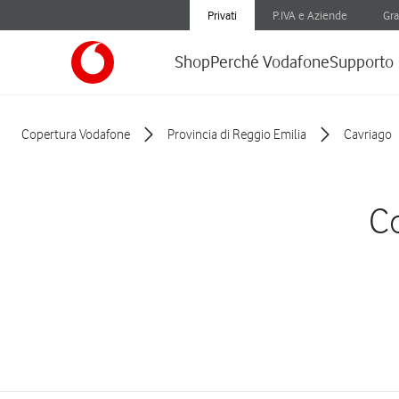
Privati
P.IVA e Aziende
Gra
Shop
Perché Vodafone
Supporto
Copertura Vodafone
Provincia di Reggio Emilia
Cavriago
Co