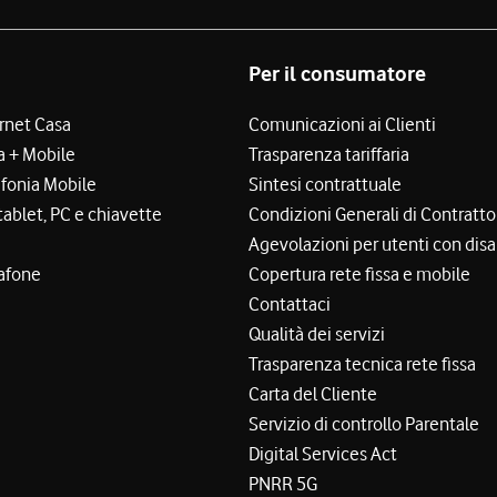
Per il consumatore
ernet Casa
Comunicazioni ai Clienti
a + Mobile
Trasparenza tariffaria
efonia Mobile
Sintesi contrattuale
tablet, PC e chiavette
Condizioni Generali di Contratto
Agevolazioni per utenti con disa
afone
Copertura rete fissa e mobile
Contattaci
Qualità dei servizi
Trasparenza tecnica rete fissa
Carta del Cliente
Servizio di controllo Parentale
Digital Services Act
PNRR 5G