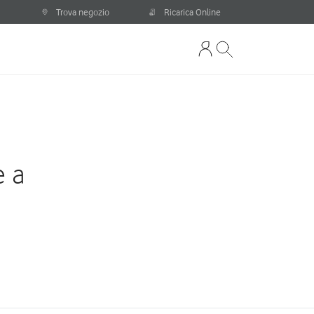
Trova negozio
Ricarica Online
e a