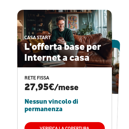
CASA START
ESCLUSIVA ONLINE
L’offerta base per
Internet a casa
CASA PRO
Internet veloce e
RETE FISSA
vantaggi speciali
27,95€
/mese
Nessun vincolo di
RETE FISSA + VODAFONE CLUB
29,95€
/mese
permanenza
Nessun vincolo di
permanenza
VERIFICA LA COPERTURA