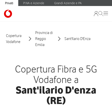
Privati
P.IVA e Aziende
Grandi Aziende e PA
Provincia di
Copertura
Reggio
Sant'Ilario D'Enza
Vodafone
Emilia
Copertura Fibra e 5G
Vodafone a
Sant'ilario D'enza
(RE)