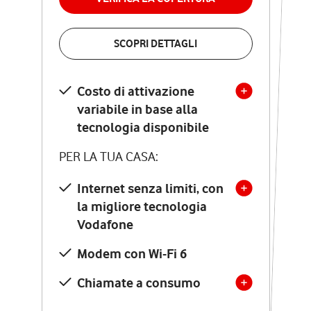
VERIFICA LA COPERTURA
SCOPRI DETTAGLI
SCOPRI DETTAGLI
Costo di attivazione
Costo di attivazione
variabile in base alla
variabile in base alla
tecnologia disponibile
tecnologia disponibile
PER LA TUA CASA:
PER LA TUA CASA:
Internet senza limiti, con
la migliore tecnologia
Internet senza limiti, con
la migliore tecnologia
Vodafone
Vodafone
Modem Seven con Wi-Fi 7
Modem con Wi-Fi 6
Chiamate illimitate verso
numeri fissi e mobili
Chiamate a consumo
nazionali
SOLO SE ATTIVI ONLINE: