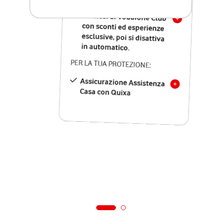
12 mesi di Vodafone Club
con sconti ed esperienze
esclusive, poi si disattiva
in automatico.
PER LA TUA PROTEZIONE:
Assicurazione Assistenza
Casa con Quixa