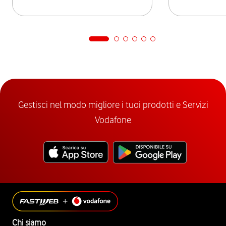
Gestisci nel modo migliore i tuoi prodotti e Servizi
Vodafone
Chi siamo