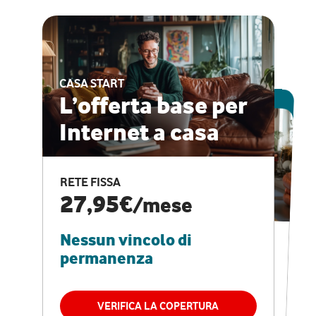
CASA START
ESCLUSIVA ONLINE
L’offerta base per
Internet a casa
CASA PRO
Internet veloce e
RETE FISSA
vantaggi speciali
27,95€
/mese
Nessun vincolo di
RETE FISSA + VODAFONE CLUB
29,95€
/mese
permanenza
Nessun vincolo di
permanenza
VERIFICA LA COPERTURA