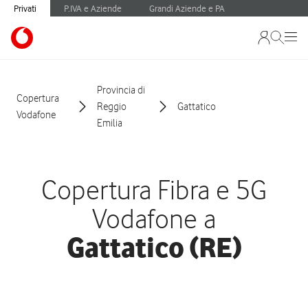
Privati
P.IVA e Aziende
Grandi Aziende e PA
Provincia di
Copertura
Reggio
Gattatico
Vodafone
Emilia
Copertura Fibra e 5G
Vodafone a
Gattatico (RE)