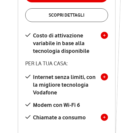
VERIFICA LA COPERTURA
SCOPRI DETTAGLI
SCOPRI DETTAGLI
Costo di attivazione
Costo di attivazione
variabile in base alla
variabile in base alla
tecnologia disponibile
tecnologia disponibile
PER LA TUA CASA:
PER LA TUA CASA:
Internet senza limiti, con
la migliore tecnologia
Internet senza limiti, con
la migliore tecnologia
Vodafone
Vodafone
Modem Seven con Wi-Fi 7
Modem con Wi-Fi 6
Chiamate illimitate verso
numeri fissi e mobili
Chiamate a consumo
nazionali
SOLO SE ATTIVI ONLINE: