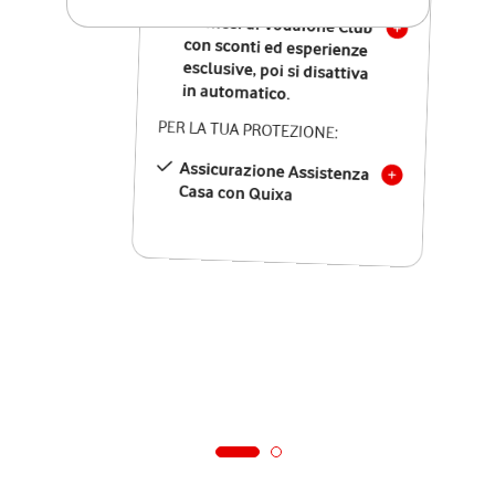
12 mesi di Vodafone Club
con sconti ed esperienze
esclusive, poi si disattiva
in automatico.
PER LA TUA PROTEZIONE:
Assicurazione Assistenza
Casa con Quixa