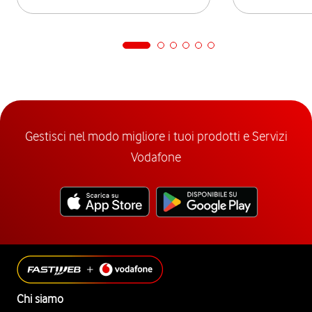
Gestisci nel modo migliore i tuoi prodotti e Servizi
Vodafone
Chi siamo