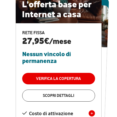
ESCLUSIVA ONLINE
L’offerta base per
Internet a casa
CASA PRO
Internet veloce e
RETE FISSA
vantaggi speciali
27,95€
/mese
Nessun vincolo di
RETE FISSA + VODAFONE CLUB
29,95€
/mese
permanenza
Nessun vincolo di
permanenza
VERIFICA LA COPERTURA
VERIFICA LA COPERTURA
SCOPRI DETTAGLI
SCOPRI DETTAGLI
Costo di attivazione