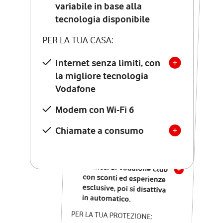
Costo di attivazione
variabile in base alla
variabile in base alla
tecnologia disponibile
tecnologia disponibile
PER LA TUA CASA:
PER LA TUA CASA:
Internet senza limiti, con
la migliore tecnologia
Internet senza limiti, con
la migliore tecnologia
Vodafone
Vodafone
Modem Seven con Wi-Fi 7
Modem con Wi-Fi 6
Chiamate illimitate verso
numeri fissi e mobili
Chiamate a consumo
nazionali
SOLO SE ATTIVI ONLINE:
12 mesi di Vodafone Club
con sconti ed esperienze
esclusive, poi si disattiva
in automatico.
PER LA TUA PROTEZIONE: