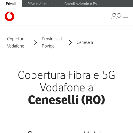
Privati
P.IVA e Aziende
Grandi Aziende e PA
Copertura
Provincia di
Ceneselli
Vodafone
Rovigo
Copertura Fibra e 5G
Vodafone a
Ceneselli (RO)