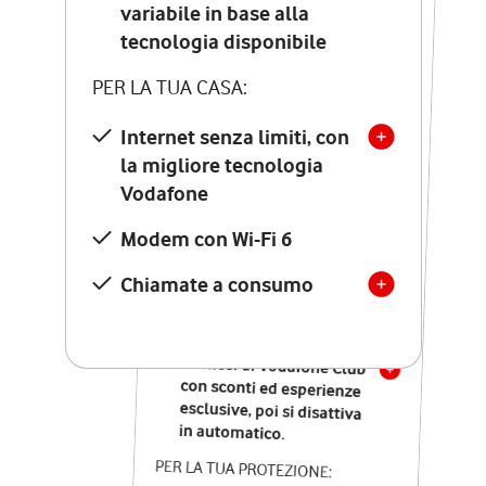
Costo di attivazione
variabile in base alla
variabile in base alla
tecnologia disponibile
tecnologia disponibile
PER LA TUA CASA:
PER LA TUA CASA:
Internet senza limiti, con
la migliore tecnologia
Internet senza limiti, con
la migliore tecnologia
Vodafone
Vodafone
Modem Seven con Wi-Fi 7
Modem con Wi-Fi 6
Chiamate illimitate verso
numeri fissi e mobili
Chiamate a consumo
nazionali
SOLO SE ATTIVI ONLINE:
12 mesi di Vodafone Club
con sconti ed esperienze
esclusive, poi si disattiva
in automatico.
PER LA TUA PROTEZIONE: