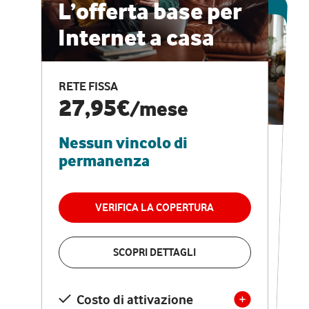
ESCLUSIVA ONLINE
L’offerta base per
Internet a casa
CASA PRO
Internet veloce e
RETE FISSA
vantaggi speciali
27,95€
/mese
Nessun vincolo di
RETE FISSA + VODAFONE CLUB
29,95€
/mese
permanenza
Nessun vincolo di
permanenza
VERIFICA LA COPERTURA
VERIFICA LA COPERTURA
SCOPRI DETTAGLI
SCOPRI DETTAGLI
Costo di attivazione