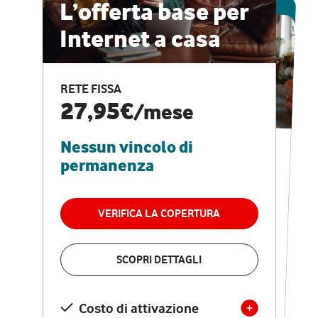
ESCLUSIVA ONLINE
L’offerta base per
Internet a casa
CASA PRO
Internet veloce e
RETE FISSA
vantaggi speciali
27,95€
/mese
Nessun vincolo di
RETE FISSA + VODAFONE CLUB
29,95€
/mese
permanenza
Nessun vincolo di
permanenza
VERIFICA LA COPERTURA
VERIFICA LA COPERTURA
SCOPRI DETTAGLI
SCOPRI DETTAGLI
Costo di attivazione