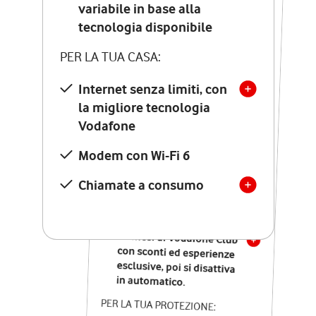
Costo di attivazione
variabile in base alla
variabile in base alla
tecnologia disponibile
tecnologia disponibile
PER LA TUA CASA:
PER LA TUA CASA:
Internet senza limiti, con
la migliore tecnologia
Internet senza limiti, con
la migliore tecnologia
Vodafone
Vodafone
Modem Seven con Wi-Fi 7
Modem con Wi-Fi 6
Chiamate illimitate verso
numeri fissi e mobili
Chiamate a consumo
nazionali
SOLO SE ATTIVI ONLINE:
12 mesi di Vodafone Club
con sconti ed esperienze
esclusive, poi si disattiva
in automatico.
PER LA TUA PROTEZIONE: