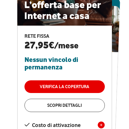
ESCLUSIVA ONLINE
L’offerta base per
Internet a casa
CASA PRO
Internet veloce e
RETE FISSA
vantaggi speciali
27,95€
/mese
Nessun vincolo di
RETE FISSA + VODAFONE CLUB
29,95€
/mese
permanenza
Nessun vincolo di
permanenza
VERIFICA LA COPERTURA
VERIFICA LA COPERTURA
SCOPRI DETTAGLI
SCOPRI DETTAGLI
Costo di attivazione