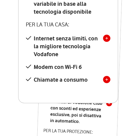
Costo di attivazione
variabile in base alla
variabile in base alla
tecnologia disponibile
tecnologia disponibile
PER LA TUA CASA:
PER LA TUA CASA:
Internet senza limiti, con
la migliore tecnologia
Internet senza limiti, con
la migliore tecnologia
Vodafone
Vodafone
Modem Seven con Wi-Fi 7
Modem con Wi-Fi 6
Chiamate illimitate verso
numeri fissi e mobili
Chiamate a consumo
nazionali
SOLO SE ATTIVI ONLINE:
12 mesi di Vodafone Club
con sconti ed esperienze
esclusive, poi si disattiva
in automatico.
PER LA TUA PROTEZIONE: