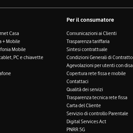
Per il consumatore
ernet Casa
Comunicazioni ai Clienti
a + Mobile
Trasparenza tariffaria
efonia Mobile
Sintesi contrattuale
tablet, PC e chiavette
Condizioni Generali di Contratto
Agevolazioni per utenti con disa
afone
Copertura rete fissa e mobile
Contattaci
Qualità dei servizi
Trasparenza tecnica rete fissa
Carta del Cliente
Servizio di controllo Parentale
Digital Services Act
PNRR 5G