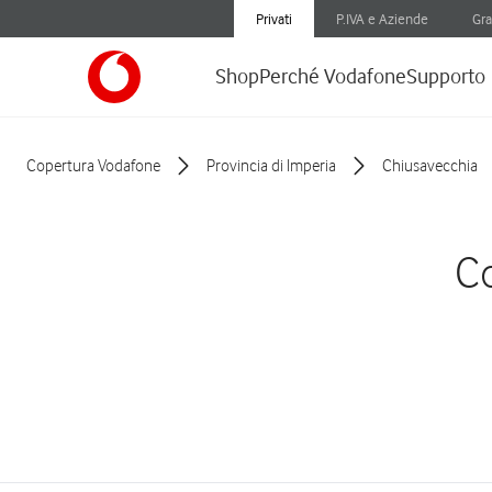
Privati
P.IVA e Aziende
Gra
Shop
Perché Vodafone
Supporto
Copertura Vodafone
Provincia di Imperia
Chiusavecchia
Co