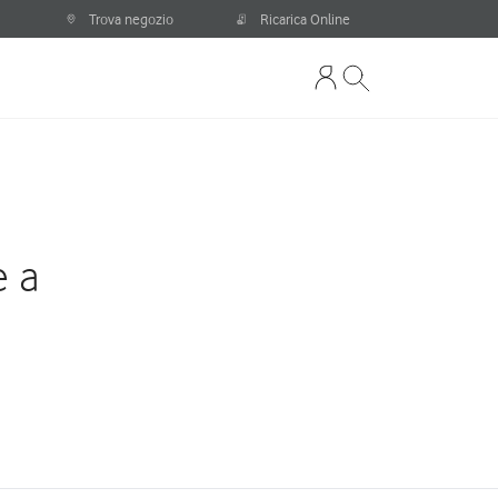
Trova negozio
Ricarica Online
e a