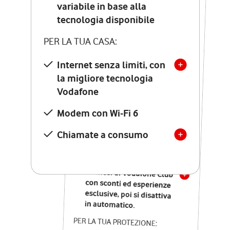
Costo di attivazione
variabile in base alla
variabile in base alla
tecnologia disponibile
tecnologia disponibile
PER LA TUA CASA:
PER LA TUA CASA:
Internet senza limiti, con
la migliore tecnologia
Internet senza limiti, con
la migliore tecnologia
Vodafone
Vodafone
Modem Seven con Wi-Fi 7
Modem con Wi-Fi 6
Chiamate illimitate verso
numeri fissi e mobili
Chiamate a consumo
nazionali
SOLO SE ATTIVI ONLINE:
12 mesi di Vodafone Club
con sconti ed esperienze
esclusive, poi si disattiva
in automatico.
PER LA TUA PROTEZIONE: