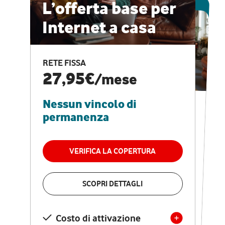
ESCLUSIVA ONLINE
L’offerta base per
Internet a casa
CASA PRO
Internet veloce e
RETE FISSA
vantaggi speciali
27,95€
/mese
Nessun vincolo di
RETE FISSA + VODAFONE CLUB
29,95€
/mese
permanenza
Nessun vincolo di
permanenza
VERIFICA LA COPERTURA
VERIFICA LA COPERTURA
SCOPRI DETTAGLI
SCOPRI DETTAGLI
Costo di attivazione