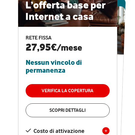
ESCLUSIVA ONLINE
L’offerta base per
Internet a casa
CASA PRO
Internet veloce e
RETE FISSA
vantaggi speciali
27,95€
/mese
Nessun vincolo di
RETE FISSA + VODAFONE CLUB
29,95€
/mese
permanenza
Nessun vincolo di
permanenza
VERIFICA LA COPERTURA
VERIFICA LA COPERTURA
SCOPRI DETTAGLI
SCOPRI DETTAGLI
Costo di attivazione