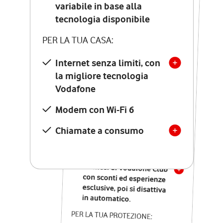
Costo di attivazione
variabile in base alla
variabile in base alla
tecnologia disponibile
tecnologia disponibile
PER LA TUA CASA:
PER LA TUA CASA:
Internet senza limiti, con
la migliore tecnologia
Internet senza limiti, con
la migliore tecnologia
Vodafone
Vodafone
Modem Seven con Wi-Fi 7
Modem con Wi-Fi 6
Chiamate illimitate verso
numeri fissi e mobili
Chiamate a consumo
nazionali
SOLO SE ATTIVI ONLINE:
12 mesi di Vodafone Club
con sconti ed esperienze
esclusive, poi si disattiva
in automatico.
PER LA TUA PROTEZIONE: