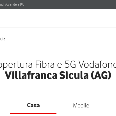
ndi Aziende e PA
cula
pertura Fibra e 5G Vodafon
Villafranca Sicula (AG)
Casa
Mobile