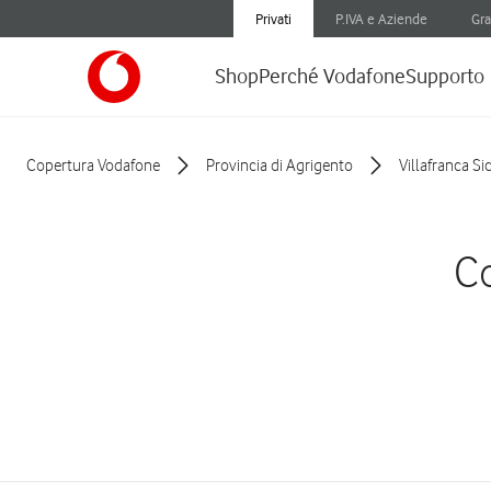
Privati
P.IVA e Aziende
Gra
Shop
Perché Vodafone
Supporto
Copertura Vodafone
Provincia di Agrigento
Villafranca Si
Co