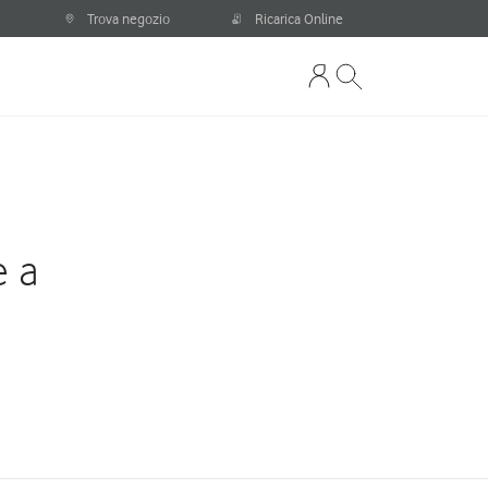
Trova negozio
Ricarica Online
e a