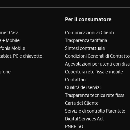
Per il consumatore
ernet Casa
Comunicazioni ai Clienti
a + Mobile
Trasparenza tariffaria
efonia Mobile
Sintesi contrattuale
tablet, PC e chiavette
Condizioni Generali di Contratto
Agevolazioni per utenti con disa
afone
Copertura rete fissa e mobile
Contattaci
Qualità dei servizi
Trasparenza tecnica rete fissa
Carta del Cliente
Servizio di controllo Parentale
Digital Services Act
PNRR 5G