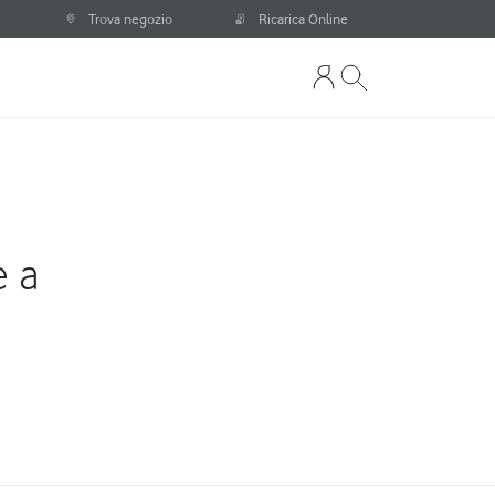
Trova negozio
Ricarica Online
e a