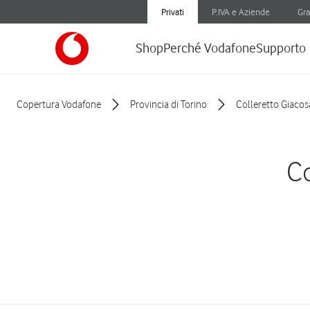
Privati
P.IVA e Aziende
Gra
Shop
Perché Vodafone
Supporto
Copertura Vodafone
Provincia di Torino
Colleretto Giacos
Co