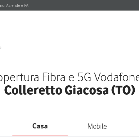
ndi Aziende e PA
a
pertura Fibra e 5G Vodafon
Colleretto Giacosa (TO)
Casa
Mobile