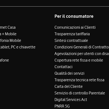
Per il consumatore
ernet Casa
Comunicazioni ai Clienti
a + Mobile
Trasparenza tariffaria
efonia Mobile
Sintesi contrattuale
tablet, PC e chiavette
Condizioni Generali di Contratto
Agevolazioni per utenti con disa
afone
Copertura rete fissa e mobile
Contattaci
Qualità dei servizi
Trasparenza tecnica rete fissa
Carta del Cliente
Servizio di controllo Parentale
Digital Services Act
PNRR 5G